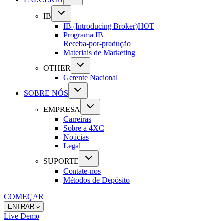
IB
IB (Introducing Broker)
HOT
Programa IB
Receba-por-produção
Materiais de Marketing
OTHER
Gerente Nacional
SOBRE NÓS
EMPRESA
Carreiras
Sobre a 4XC
Notícias
Legal
SUPORTE
Contate-nos
Métodos de Depósito
COMEÇAR
ENTRAR
Live
Demo