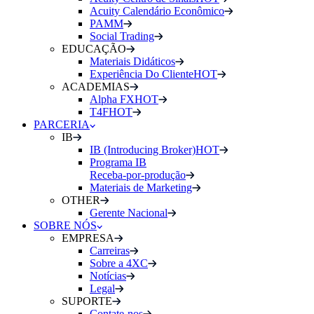
Acuity Calendário Econômico
PAMM
Social Trading
EDUCAÇÃO
Materiais Didáticos
Experiência Do Cliente
HOT
ACADEMIAS
Alpha FX
HOT
T4F
HOT
PARCERIA
IB
IB (Introducing Broker)
HOT
Programa IB
Receba-por-produção
Materiais de Marketing
OTHER
Gerente Nacional
SOBRE NÓS
EMPRESA
Carreiras
Sobre a 4XC
Notícias
Legal
SUPORTE
Contate-nos