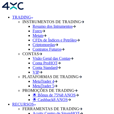
TRADING
INSTRUMENTOS DE TRADING
Resumo dos Intrumentos
Forex
Metais
CFDs de Índices e Petróleo
Criptomoedas
Contratos Futuros
CONTAS
Visão Geral das Contas
Conta Pro
HOT
Conta Standard
VIP
PLATAFORMAS DE TRADING
MetaTrader 4
MetaTrader 5
PROMOÇÕES DE TRADING
🌟 Bônus de 75%
8 ANOS
🌟 Cashback
8 ANOS
RECURSOS
FERRAMENTAS DE TRADING
Acuity Centro de Sinais
HOT