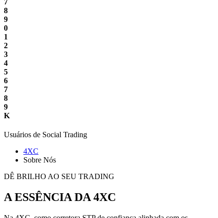
7
8
9
0
1
2
3
4
5
6
7
8
9
K
Usuários de Social Trading
4XC
Sobre Nós
DÊ BRILHO AO SEU TRADING
A ESSÊNCIA DA 4XC
Na 4XC, como corretora STP de confiança alinhada com os