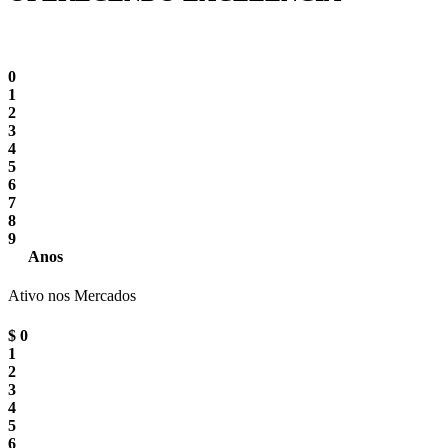
0
1
2
3
4
5
6
7
8
9
Anos
Ativo nos Mercados
$
0
1
2
3
4
5
6