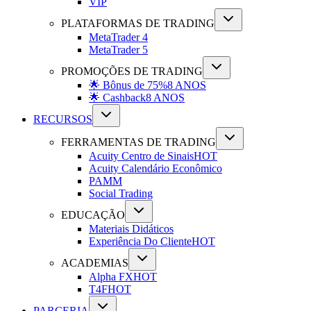
VIP
PLATAFORMAS DE TRADING
MetaTrader 4
MetaTrader 5
PROMOÇÕES DE TRADING
🌟 Bônus de 75%
8 ANOS
🌟 Cashback
8 ANOS
RECURSOS
FERRAMENTAS DE TRADING
Acuity Centro de Sinais
HOT
Acuity Calendário Econômico
PAMM
Social Trading
EDUCAÇÃO
Materiais Didáticos
Experiência Do Cliente
HOT
ACADEMIAS
Alpha FX
HOT
T4F
HOT
PARCERIA