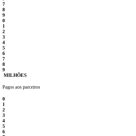
7
8
9
0
1
2
3
4
5
6
7
8
9
MILHÔES
Pagos aos parceiros
0
1
2
3
4
5
6