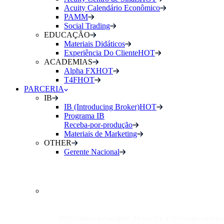
Acuity Calendário Econômico
PAMM
Social Trading
EDUCAÇÃO
Materiais Didáticos
Experiência Do Cliente
HOT
ACADEMIAS
Alpha FX
HOT
T4F
HOT
PARCERIA
IB
IB (Introducing Broker)
HOT
Programa IB
Receba-por-produção
Materiais de Marketing
OTHER
Gerente Nacional
INTRODUCING
BROKER (IB)
50/50 sobre a margem de lucro e a comissão comerci