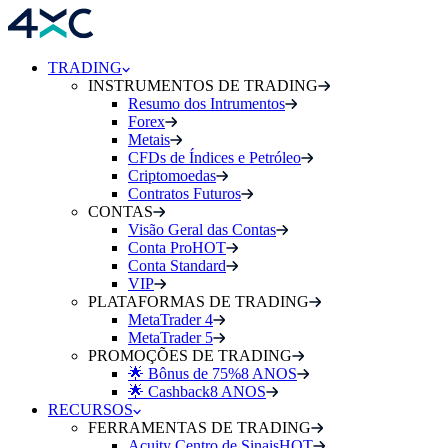
TRADING
INSTRUMENTOS DE TRADING
Resumo dos Intrumentos
Forex
Metais
CFDs de Índices e Petróleo
Criptomoedas
Contratos Futuros
CONTAS
Visão Geral das Contas
Conta Pro
HOT
Conta Standard
VIP
PLATAFORMAS DE TRADING
MetaTrader 4
MetaTrader 5
PROMOÇÕES DE TRADING
🌟 Bônus de 75%
8 ANOS
🌟 Cashback
8 ANOS
RECURSOS
FERRAMENTAS DE TRADING
Acuity Centro de Sinais
HOT