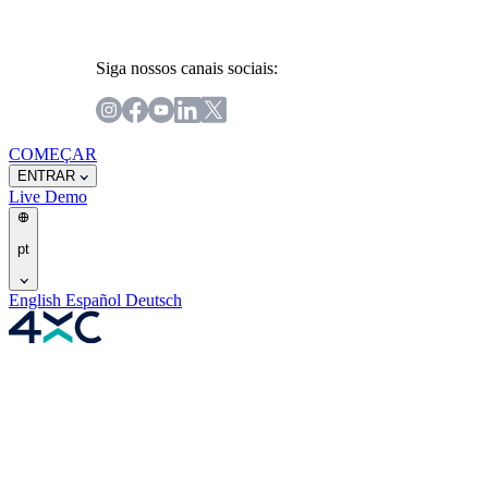
Siga nossos canais sociais:
COMEÇAR
ENTRAR
Live
Demo
pt
English
Español
Deutsch